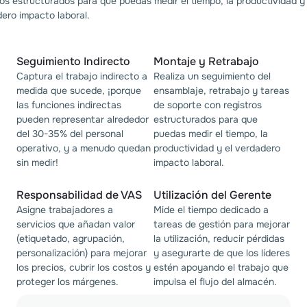
ros estructurados para que puedas medir el tiempo, la productividad y 
ero impacto laboral.
Seguimiento Indirecto
Montaje y Retrabajo
Captura el trabajo indirecto a
Realiza un seguimiento del
medida que sucede, ¡porque
ensamblaje, retrabajo y tareas
las funciones indirectas
de soporte con registros
pueden representar alrededor
estructurados para que
del 30-35% del personal
puedas medir el tiempo, la
operativo, y a menudo quedan
productividad y el verdadero
sin medir!
impacto laboral.
Responsabilidad de VAS
Utilización del Gerente
Asigne trabajadores a
Mide el tiempo dedicado a
servicios que añadan valor
tareas de gestión para mejorar
(etiquetado, agrupación,
la utilización, reducir pérdidas
personalización) para mejorar
y asegurarte de que los líderes
los precios, cubrir los costos y
estén apoyando el trabajo que
proteger los márgenes.
impulsa el flujo del almacén.