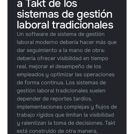
a Takt de los 
sistemas de gestión 
laboral tradicionales
Un software de sistema de gestión 
laboral moderno debería hacer más que 
dar seguimiento a la mano de obra: 
debería ofrecer visibilidad en tiempo 
real, mejorar el desempeño de los 
empleados y optimizar las operaciones 
de forma continua. Los sistemas de 
gestión laboral tradicionales suelen 
depender de reportes tardíos, 
implementaciones complejas y flujos de 
trabajo rígidos que limitan la visibilidad 
y ralentizan la toma de decisiones. Takt 
está construido de otra manera, 