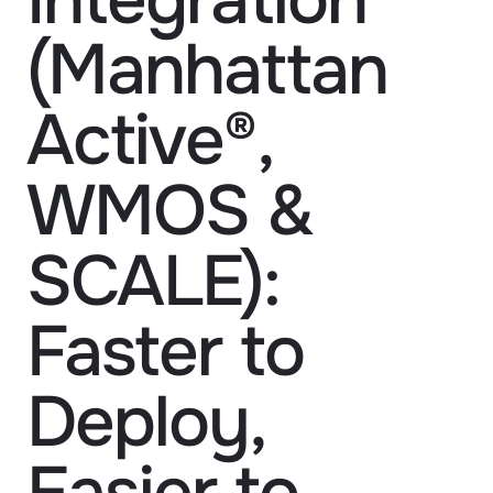
Integration 
(Manhattan 
Active®, 
WMOS & 
SCALE): 
Faster to 
Deploy, 