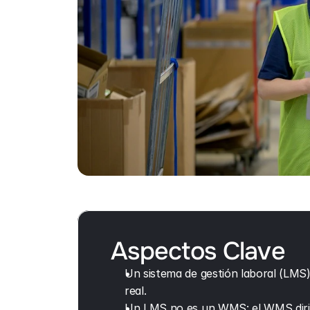
Aspectos Clave
Un sistema de gestión laboral (LMS) 
real.
Un LMS no es un WMS: el WMS dirige